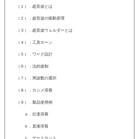
（１）．超音波とは
（２）．超音波の振動原理
（３）．超音波ウェルダーとは
（４）．工具ホーン
（５）．ワーク設計
（６）．法的規制
（７）．周波数の選択
（８）．カシメ溶着
（９）．製品使用例
ａ．伝達溶着
ｂ．直接溶着
ｃ．ゲートカット