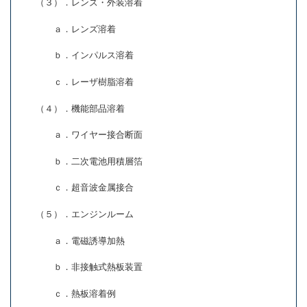
（３）．レンズ・外装溶着
ａ．レンズ溶着
ｂ．インパルス溶着
ｃ．レーザ樹脂溶着
（４）．機能部品溶着
ａ．ワイヤー接合断面
ｂ．二次電池用積層箔
ｃ．超音波金属接合
（５）．エンジンルーム
ａ．電磁誘導加熱
ｂ．非接触式熱板装置
ｃ．熱板溶着例