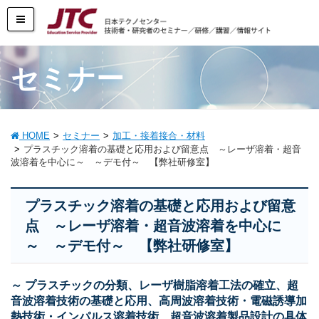
セミナー
HOME
セミナー
加工・接着接合・材料
プラスチック溶着の基礎と応用および留意点 ～レーザ溶着・超音
波溶着を中心に～ ～デモ付～ 【弊社研修室】
プラスチック溶着の基礎と応用および留意
点 ～レーザ溶着・超音波溶着を中心に
～ ～デモ付～ 【弊社研修室】
～ プラスチックの分類、レーザ樹脂溶着工法の確立、超
音波溶着技術の基礎と応用、高周波溶着技術・電磁誘導加
熱技術・インパルス溶着技術、超音波溶着製品設計の具体