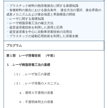
・プラスチック材料の熱溶着接合に関する基礎知識
・各種材料の接合における接合条件、 接合方法の選択、接合界面の
成形メカニズムおよび接合強度と界面構造の関係
・レーザに関する基礎知識
・レーザ樹脂溶着工法の確立方法
・超音波溶着技術を利用した原理と応用
・超音波溶着を中心に自動車溶着技術の活用法
・プラスチックの波動応用技術を利用した溶着全般
プログラム
第１部 レーザ溶着技術 （午前）
１．レーザ樹脂溶着工法の基礎
（１）．レーザ加工の基礎
（２）．レーザ溶着のメカニズム
ａ．透明Ｘ不透明の溶着
ｂ．不透明体同士の溶着