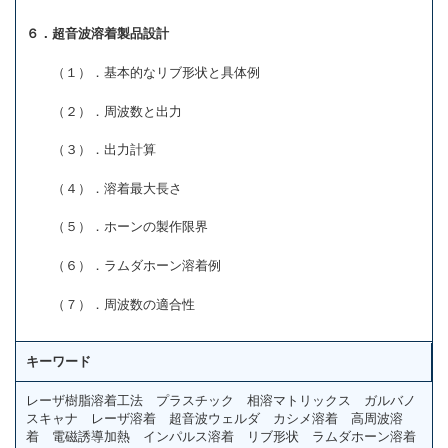
６．超音波溶着製品設計
（１）．基本的なリブ形状と具体例
（２）．周波数と出力
（３）．出力計算
（４）．溶着最大長さ
（５）．ホーンの製作限界
（６）．ラムダホーン溶着例
（７）．周波数の適合性
キーワード
レーザ樹脂溶着工法 プラスチック 相溶マトリックス ガルバノ
スキャナ レーザ溶着 超音波ウェルダ カシメ溶着 高周波溶
着 電磁誘導加熱 インパルス溶着 リブ形状 ラムダホーン溶着