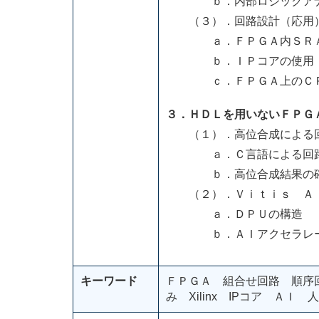
ｂ．内部ロジックアナラ
（３）．回路設計（応用
ａ．ＦＰＧＡ内ＳＲＡＭ
ｂ．ＩＰコアの使用
ｃ．ＦＰＧＡ上のＣＰＵ
３．ＨＤＬを用いないＦＰＧ
（１）．高位合成による
ａ．Ｃ言語による回路
ｂ．高位合成結果の確
（２）．Ｖｉｔｉｓ ＡＩ
ａ．ＤＰＵの構造
ｂ．ＡＩアクセラレー
キーワード
ＦＰＧＡ 組合せ回路 順序
み Xilinx IPコア Ａ