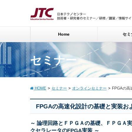
Home
セミ
セミナー
HOME
セミナー
オンラインセミナー
FPGAの
FPGAの高速化設計の基礎と実装
～ 論理回路とＦＰＧＡの基礎、ＦＰＧＡ
クセラレータのFPGA実装 ～