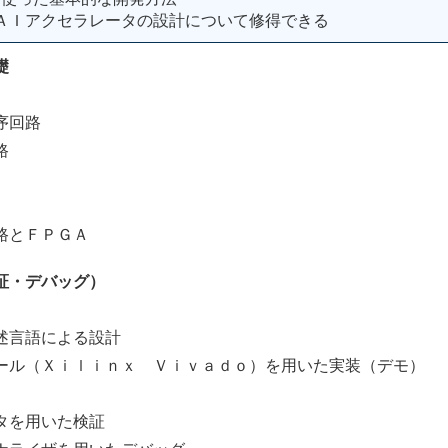
ＡＩアクセラレータの設計について修得できる
礎
回路
路
とＦＰＧＡ
証・デバッグ）
）
言語による設計
Ｘｉｌｉｎｘ Ｖｉｖａｄｏ）を用いた実装（デモ）
を用いた検証