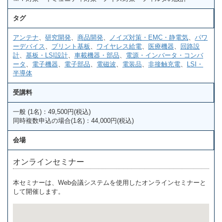
タグ
アンテナ
、
研究開発
、
商品開発
、
ノイズ対策・EMC・静電気
、
パワ
ーデバイス
、
プリント基板
、
ワイヤレス給電
、
医療機器
、
回路設
計
、
基板・LSI設計
、
車載機器・部品
、
電源・インバータ・コンバ
ータ
、
電子機器
、
電子部品
、
電磁波
、
電装品
、
非接触充電
、
LSI・
半導体
受講料
一般 (1名)：49,500円(税込)
同時複数申込の場合(1名)：44,000円(税込)
会場
オンラインセミナー
本セミナーは、Web会議システムを使用したオンラインセミナーと
して開催します。