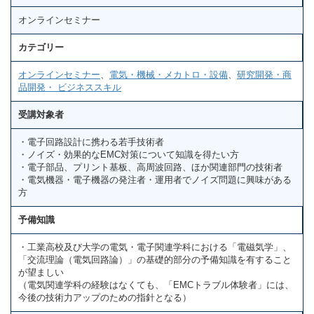
オンラインセミナー
カテゴリー
オンラインセミナー
、
電気・機械・メカトロ・設備
、
研究開発・商
品開発・ ビジネススキル
受講対象者
・電子回路設計に携わる若手技術者
・ノイズ・効果的なEMC対策について知識を得たい方
・電子部品、プリント基板、高周波回路、ほか関連部門の技術者
・電気機器・電子機器の発注者・運用者でノイズ問題に興味がある
方
予備知識
・工業高校及び大学の電気・電子関連学科における「電磁気学」、
「交流理論（電気回路論）」の基礎的部分の予備知識を有すること
が望ましい
（電気関連学科の経験はなくても、「EMCトラブル体験者」には、
今後の技術力アップのための指針となる）