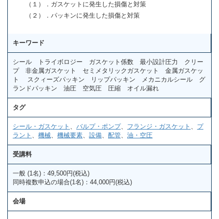
（１）．ガスケットに発生した損傷と対策
（２）．パッキンに発生した損傷と対策
キーワード
シール トライボロジー ガスケット係数 最小設計圧力 クリー
プ 非金属ガスケット セミメタリックガスケット 金属ガスケッ
ト スクィーズパッキン リップパッキン メカニカルシール グ
ランドパッキン 油圧 空気圧 圧縮 オイル漏れ
タグ
シール・ガスケット
、
バルプ・ポンプ
、
フランジ・ガスケット
、
プ
ラント
、
機械
、
機械要素
、
設備
、
配管
、
油・空圧
受講料
一般 (1名)：49,500円(税込)
同時複数申込の場合(1名)：44,000円(税込)
会場