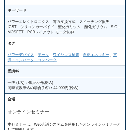
キーワード
パワーエレクトロニクス 電力変換方式 スイッチング損失
IGBT シリコンカーバイド 窒化ガリウム 酸化ガリウム SiC－
MOSFET PCBレイアウト モータ制御
タグ
パワーデバイス
、
モータ
、
ワイヤレス給電
、
自然エネルギー
、
電
源・インバータ・コンバータ
受講料
一般 (1名)：49,500円(税込)
同時複数申込の場合(1名)：44,000円(税込)
会場
オンラインセミナー
本セミナーは、Web会議システムを使用したオンラインセミナーと
して開催します。