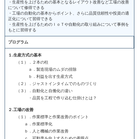
・生産性を上げるための基本となるレイアウト改善など工場の改善
について修得できる
・工場の自動化の基本からポイント、さらに品質信頼性や投資の適
正化について習得できる
・生産性を上げるためのＩｏＴや自動化の取り組みについて事例を
もとに習得する
プログラム
１.生産方式の基本
（１）．２本の柱
ａ．製造現場のムダの排除
ｂ．利益を出す生産方式
（２）．ジャストインタイムでのものづくり
（３）．自動化と自働化の違い
・品質を工程で作り込む仕掛けとは？
２.工場の改善
（１）．作業標準と作業改善のポイント
ａ．作業標準化
ｂ．人と機械の作業改善
ｃ．可動率を向上するための着眼点