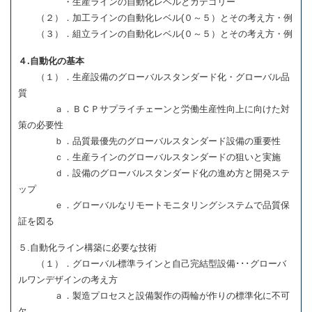
・生産ラインの自動化レベルとカテゴリー
（２）．加工ラインの自動化レベル(０～５）とその考え方・例
（３）．組立ラインの自動化レベル(０～５）とその考え方・例
４.自動化の基本
（１）．生産設備のグローバルスタンダード化・グローバル品
質
ａ．ＢＣＰサプライチェーンと労働生産性向上に向けた対
策の必要性
ｂ．品質最優先のグローバルスタンダード設備の重要性
ｃ．生産ラインのグローバルスタンダードの狙いと実施
ｄ．設備のグローバルスタンダード化の進め方と開発ステ
ップ
ｅ．グローバルなリモートモニタリングシステムで品質保
証を図る
５.自動化ライン構築に必要な技術
（１）．グローバル標準ラインと自己完結型設備･･･グローバ
ルワンデザインの考え方
ａ．製造プロセスと設備製作の両輪が作りの標準化に不可
欠