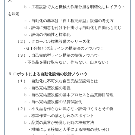
ｂ．工程設計で人と機械の作業分担を明確化しレイアウト
を決定
ｃ．自動化の基本は「自工程完結型」設備の考え方
ｄ．設備に知恵を付ける仕掛けは自動化も自働化も同じ
ｅ．設備の信頼性と標準化
（２）．グローバル標準設備のシリーズ化
･ＧＴ分類と混流ラインの構築法のノウハウ！
（３）．自己完結型ライン構築の技術ノウハウ･
・不良品を受け取らない、作らない、出さない！
６.ロボットによる自動化設備の設計ノウハウ
（１）．自動化に不可欠な自己完結型設備とは
ａ．自己完結型設備の定義
ｂ．自己完結型設備の基本プロセスと品質節目管理
ｃ．自己完結型設備の品質保証例
（２）．不良品を作らない流さない設備づくりとその例
ａ．標準作業への落とし込みのポイント
ｂ．品質の異常が発覚した時の検知方法
・機械による検知と人手による検知の使い分け