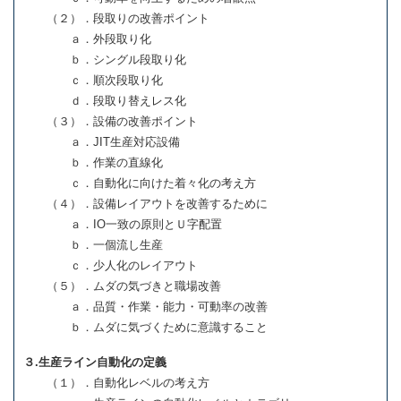
（２）．段取りの改善ポイント
ａ．外段取り化
ｂ．シングル段取り化
ｃ．順次段取り化
ｄ．段取り替えレス化
（３）．設備の改善ポイント
ａ．JIT生産対応設備
ｂ．作業の直線化
ｃ．自動化に向けた着々化の考え方
（４）．設備レイアウトを改善するために
ａ．IO一致の原則とＵ字配置
ｂ．一個流し生産
ｃ．少人化のレイアウト
（５）．ムダの気づきと職場改善
ａ．品質・作業・能力・可動率の改善
ｂ．ムダに気づくために意識すること
３.生産ライン自動化の定義
（１）．自動化レベルの考え方