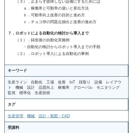
（３）．止まらず故障しない設備にするためには
ａ．稼働率と可動率の違いと算出方法
ｂ．可動率向上改善の目的と進め方
ｃ．チョコ停の問題点抽出と改善の進め方
７．ロボットによる自動化の検討から導入まで
（１）．鋳造後の自動化実施例
・自動化の検討からロボット導入までの手順
（２）．ロボット導入による自動化の事例
キーワード
生産ライン 自動化 工場 改善 IoT 段取り 設備 レイアウ
ト 機械 設計 品質向上 稼働率 グローバル モニタリング
監視 標準化 生産技術
タグ
生産管理
、
機械
、
設計・製図・CAD
受講料