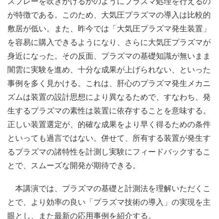
スプレーを吹きかけるかのようにプラズマ処理を行えるの
が特徴である。このため、大気圧プラズマの導入は比較的
敷居が低い。また、昨今では「大気圧プラズマ発生装置」
を容易に購入できるようになり、さらに大気圧プラズマが
身近になった。その反面、プラズマの基礎知識が無いまま
闇雲に実験を進め、十分な成果が上げられない、といった
事例を多く見かける。これは、肝心のプラズマ発生メカニ
ズムは装置の設計思想により異なるためで、すなわち、発
生するプラズマの素性は装置に依存することを意味する。
正しい装置選定が、的確な成果をより早く得るための条件
といっても過言ではない。併せて、所有する装置が発生す
るプラズマの諸特性を計測し実験にフィードバックするこ
とで、スムーズな開発が期待できる。
本講演では、プラズマの基礎と計測法を理解いただくこ
とで、より効率の良い「プラズマ技術の導入」の実現を主
眼とし、また最新の応用事例を紹介する。