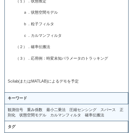
（１）．状態推定
ａ．状態空間モデル
ｂ．粒子フィルタ
ｃ．カルマンフィルタ
（２）．確率伝搬法
（３）．応用例：時変未知パラメータのトラッキング
Scilab(またはMATLAB)によるデモを予定
キーワード
観測信号 重み係数 最小二乗法 圧縮センシング スパース 正
則化 状態空間モデル カルマンフィルタ 確率伝搬法
タグ