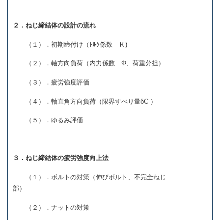
２．ねじ締結体の設計の流れ
（１）．初期締付け（ﾄﾙｸ係数 Ｋ)
（２）．軸方向負荷（内力係数 Φ、荷重分担）
（３）．疲労強度評価
（４）．軸直角方向負荷（限界すべり量δC ）
（５）．ゆるみ評価
３．ねじ締結体の疲労強度向上法
（１）．ボルトの対策（伸びボルト、不完全ねじ
部）
（２）．ナットの対策