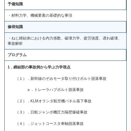
予備知識
・材料力学、機械要素の基礎的な事項
修得知識
・ねじ締結体における内力係数、破壊力学、疲労強度、遅れ破壊、
事故解析
プログラム
1．締結部の事故例から学ぶ力学視点
（１）．新幹線のぞみモータ取り付けボルト脱落事故
ａ．トレーラハブボルト脱落事故
（２）．KLMオランダ航空機パネル落下事故
（３）．日航ジャンボ機圧力隔壁爆破事故
（４）．ジェットコースタ車軸脱落事故