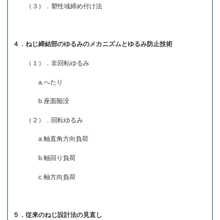
（３）．塑性域締め付け法
４．ねじ締結部のゆるみのメカニズムとゆるみ防止技術
（１）．非回転ゆるみ
a.へたり
b.座面陥没
（２）．回転ゆるみ
a.軸直角方向負荷
b.軸回り負荷
c.軸方向負荷
５．従来のねじ設計法の見直し