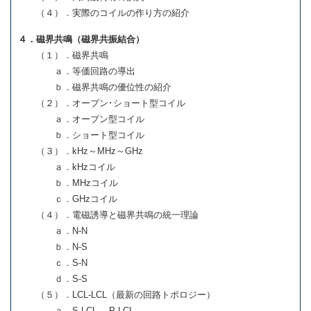
（４）．実際のコイルの作り方の紹介
４．磁界共鳴（磁界共振結合）
（１）．磁界共鳴
ａ．等価回路の導出
ｂ．磁界共鳴の優位性の紹介
（２）．オープン･ショート型コイル
ａ．オープン型コイル
ｂ．ショート型コイル
（３）．kHz～MHz～GHz
ａ．kHzコイル
ｂ．MHzコイル
ｃ．GHzコイル
（４）．電磁誘導と磁界共鳴の統一理論
ａ．N-N
ｂ．N-S
ｃ．S-N
ｄ．S-S
（５）．LCL-LCL（最新の回路トポロジー）
ａ．S-LCL、 P-LCL