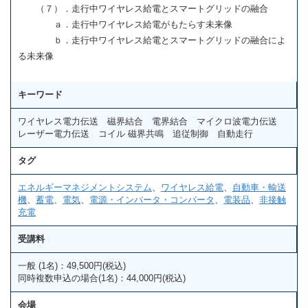
（７）．走行中ワイヤレス給電とスマートグリッドの融合
ａ．走行中ワイヤレス給電がもたらす未来像
ｂ．走行中ワイヤレス給電とスマートグリッドの融合によ
る未来像
キーワード
ワイヤレス電力伝送 磁界結合 電界結合 マイクロ波電力伝送
レーザー電力伝送 コイル 磁界共鳴 追従制御 自動走行
タグ
エネルギーマネジメントシステム
、
ワイヤレス給電
、
自動車・輸送
機
、
蓄電
、
電気
、
電源・インバータ・コンバータ
、
電装品
、
非接触
充電
受講料
一般 (1名)：49,500円(税込)
同時複数申込の場合(1名)：44,000円(税込)
会場