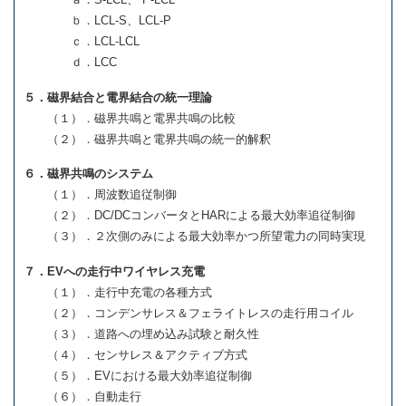
ｂ．LCL-S、LCL-P
ｃ．LCL-LCL
ｄ．LCC
５．磁界結合と電界結合の統一理論
（１）．磁界共鳴と電界共鳴の比較
（２）．磁界共鳴と電界共鳴の統一的解釈
６．磁界共鳴のシステム
（１）．周波数追従制御
（２）．DC/DCコンバータとHARによる最大効率追従制御
（３）．２次側のみによる最大効率かつ所望電力の同時実現
７．EVへの走行中ワイヤレス充電
（１）．走行中充電の各種方式
（２）．コンデンサレス＆フェライトレスの走行用コイル
（３）．道路への埋め込み試験と耐久性
（４）．センサレス＆アクティブ方式
（５）．EVにおける最大効率追従制御
（６）．自動走行