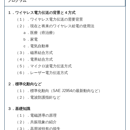
プログラム
１．ワイヤレス電力伝送の背景と４方式
（１）．ワイヤレス電力伝送の需要背景
（２）．現在と将来のワイヤレス給電の使用法
ａ．医療（癌治療）
ｂ．家電
ｃ．電気自動車
（３）．磁界結合方式
（４）．電界結合方式
（５）．マイクロ波電力伝送方式
（６）．レーザー電力伝送方式
２．標準化動向など
（１）．標準化動向（SAE J2954の最新動向など）
（２）．電波防護指針など
３．基礎知識
（１）．電磁誘導の原理
（２）．共振現象の紹介
（３）．高周波特有の損失