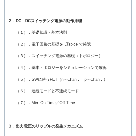
２．DC－DCスイッチング電源の動作原理
（１）．基礎知識・基本法則
（２）．電子回路の基礎を LTspice で確認
（３）．スイッチング電源の基礎（トポロジー）
（４）．基本トポロジーをシミュレーションで確認
（５）．SWに使うFET（n－Chan． p－Chan．）
（６）．連続モードと不連続モード
（７）．Min. On‐Time／Off‐Time
３．出力電圧のリップルの発生メカニズム