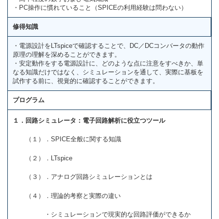
・PC操作に慣れていること（SPICEの利用経験は問わない）
修得知識
・電源設計をLTspiceで確認することで、DC／DCコンバータの動作
原理の理解を深めることができます。
・安定動作をする電源設計に、どのような点に注意をすべきか、単
なる知識だけではなく、シミュレーションを通して、実際に基板を
試作する前に、視覚的に確認することができます。
プログラム
１．回路シミュレータ：電子回路解析に役立つツール
（１）．SPICE全般に関する知識
（２）．LTspice
（３）．アナログ回路シミュレーションとは
（４）．理論的考察と実際の違い
・シミュレーションで現実的な回路評価ができるか