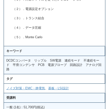
（２）．電源設定オプション
（３）．トランス結合
（４）．データ圧縮
（５）．Monte Carlo
キーワード
DCDCコンバータ リップル SW電源 連続モード 不連続モー
ド 平滑コンデンサ PCB 電源プローブ 回路設計 アナログ回
路
タグ
ノイズ対策・EMC・静電気
、
基板・LSI設計
受講料
一般 (1名)：51,700円(税込)