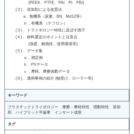
(PEEK、PTFE、PAI、PI、PBI)
(２)． 添加剤による改質法
a．無機系（炭素、BN、MoS2等）
ｂ．有機系 （テフロン）
(３)． トライボロジー特性に及ぼす因子
(４)． 材料選定のポイントと注意点
(強度、耐熱性、使用環境等)
(５)． データ集
ａ．測定例
ｂ．PVデータ
ｃ．摩耗、摩擦係数データ
(６)． 適用事例の紹介 (軸受け、ローラー等)
キーワード
プラスチックトライボロジー 摩擦・摩耗特性 摺動特性 添加
剤 ハイブリッド平歯車 インサート成形
タグ