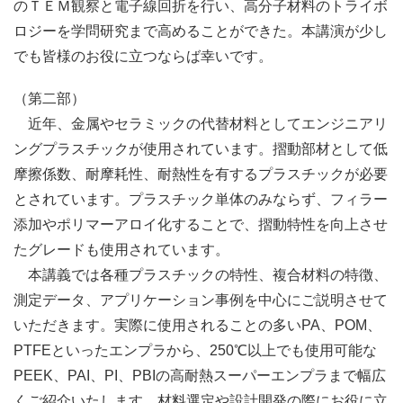
のＴＥＭ観察と電子線回折を行い、高分子材料のトライボ
ロジーを学問研究まで高めることができた。本講演が少し
でも皆様のお役に立つならば幸いです。
（第二部）
近年、金属やセラミックの代替材料としてエンジニアリ
ングプラスチックが使用されています。摺動部材として低
摩擦係数、耐摩耗性、耐熱性を有するプラスチックが必要
とされています。プラスチック単体のみならず、フィラー
添加やポリマーアロイ化することで、摺動特性を向上させ
たグレードも使用されています。
本講義では各種プラスチックの特性、複合材料の特徴、
測定データ、アプリケーション事例を中心にご説明させて
いただきます。実際に使用されることの多いPA、POM、
PTFEといったエンプラから、250℃以上でも使用可能な
PEEK、PAI、PI、PBIの高耐熱スーパーエンプラまで幅広
くご紹介いたします。材料選定や設計開発の際にお役に立