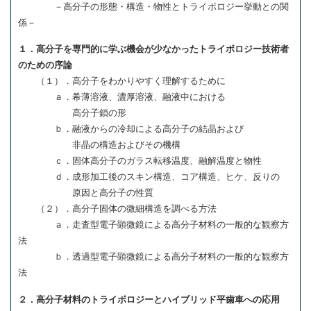
－高分子の形態・構造・物性とトライボロジー挙動との関
係－
１．高分子を専門的に学ぶ機会が少なかった
トライボロジー技術者
のための序論
（１）．高分子をわかりやすく理解するために
ａ．希薄溶液、濃厚溶液、融液中における
高分子鎖の形
ｂ．融液からの冷却による高分子の結晶および
非晶の構造およびその機構
ｃ．固体高分子のガラス転移温度、融解温度と物性
ｄ．成形加工後のスキン構造、コア構造、ヒケ、反りの
原因と高分子の性質
（２）．高分子固体の微細構造を調べる方法
ａ．走査型電子顕微鏡による高分子材料の一般的な観察方
法
ｂ．透過型電子顕微鏡による高分子材料の一般的な観察方
法
２．高分子材料のトライボロジーとハイブリッド平歯車への応用