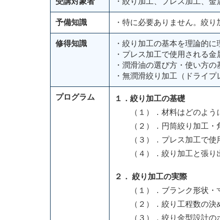
受講対象者
・絞り加工、プレス加工、金
予備知識
・特に必要ありません。絞り
修得知識
・絞り加工の基本を理論的に
・プレス加工で使用される金
・潤滑油の選び方・使い方の
・無潤滑絞り加工（ドライプ
プログラム
１．絞り加工の基礎
（１）．材料はどのように
（２）．円筒絞り加工・角
（３）．プレス加工で使用
（４）．絞り加工と張り出
２． 絞り加工の実際
（１）．ブランク形状・寸
（２）．絞り工程数の決め
（３）．絞り金型設計の