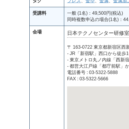
タグ
プレス
、
金型
、
金属
、
金属加
受講料
一般 (1名)：49,500円(税込)
同時複数申込の場合(1名)：44,
会場
日本テクノセンター研修
〒 163-0722 東京都新
- JR「新宿駅」西口から徒歩1
- 東京メトロ丸ノ内線「西新
- 都営大江戸線「都庁前駅」
電話番号 : 03-5322-5888
FAX : 03-5322-5666