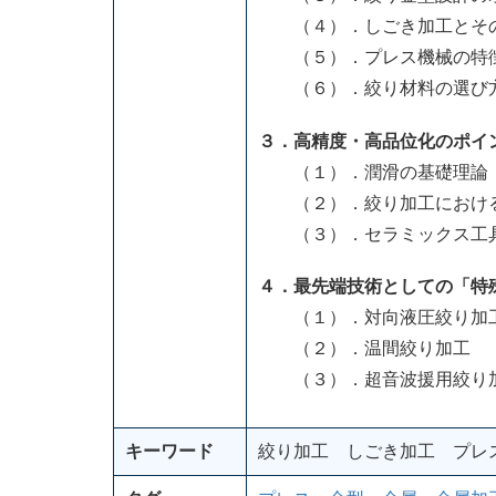
（４）．しごき加工とそ
（５）．プレス機械の特徴
（６）．絞り材料の選び方と
３．高精度・高品位化のポイ
（１）．潤滑の基礎理論
（２）．絞り加工における
（３）．セラミックス工具
４．最先端技術としての「特
（１）．対向液圧絞り加
（２）．温間絞り加工
（３）．超音波援用絞り
キーワード
絞り加工 しごき加工 プレ