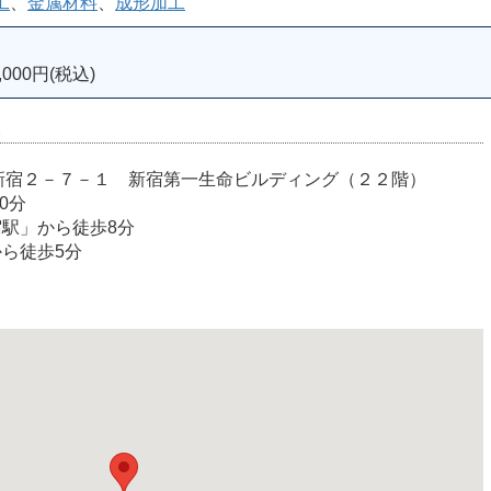
工
、
金属材料
、
成形加工
000円(税込)
室
宿区西新宿２－７－１ 新宿第一生命ビルディング（２２階）
0分
宿駅」から徒歩8分
から徒歩5分