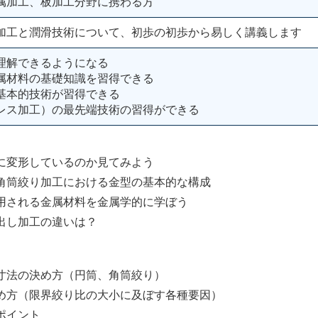
属加工、板加工分野に携わる方
加工と潤滑技術について、初歩の初歩から易しく講義します
理解できるようになる
属材料の基礎知識を習得できる
基本的技術が習得できる
レス加工）の最先端技術の習得ができる
変形しているのか見てみよう
筒絞り加工における金型の基本的な構成
される金属材料を金属学的に学ぼう
し加工の違いは？
法の決め方（円筒、角筒絞り）
方（限界絞り比の大小に及ぼす各種要因）
ポイント