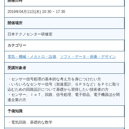
開催日時
2019年04月11日(木) 10:30 ~ 17:30
開催場所
日本テクノセンター研修室
カテゴリー
電気・機械・メカトロ・設備
、
ソフト・データ・画像・デザイン
受講対象者
・センサー信号処理の基本的な考え方を身につけたい方
・いろいろなセンサー信号（加速度計、ＧＰＳなど）をＰＣに取り
込むための回路設計について基礎から習得したい技術者の方
・センサー、ＩｏＴ、回路、信号処理、電子部品、電子機器ほか関
連企業の方
予備知識
・電気回路、基礎的な数学