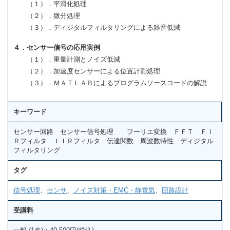
（１）．平滑化処理
（２）．微分処理
（３）．ディジタルフィルタリングによる雑音低減
４．センサー信号の応用実例
（１）．重量計測とノイズ低減
（２）．加速度センサーによる位置計測処理
（３）．ＭＡＴＬＡＢによるプログラムソースコードの解説
キーワード
センサー回路 センサー信号処理 フーリエ変換 ＦＦＴ ＦＩ
Ｒフィルタ ＩＩＲフィルタ 伝達関数 周波数特性 ディジタル
フィルタリング
タグ
信号処理
、
センサ
、
ノイズ対策・EMC・静電気
、
回路設計
受講料