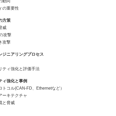
の動向
ィの重要性
の方策
脅威
の攻撃
き攻撃
ンジニアリングプロセス
リティ強化と評価手法
ティ強化と事例
(CAN-FD、Ethernetなど）
アーキテクチャ
成と脅威