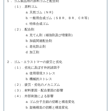
１． ゴム製品用の原料ゴムと配合剤
（１）. 原料ゴム
a. 天然ゴム（ＮＲ)
b. 一般用合成ゴム（ＳＢＲ、ＢＲ、ＣＲ等）
c. 特殊合成ゴム
（２）. 配合剤
a. 充てん剤（補強剤及び増量剤）
b. 加硫関連配合剤
c. 老化防止剤
d. 加工剤
２． ゴム・エラストマーの疲労と劣化
（１）. 劣化に及ぼす外的諸因子
a. 使用環境ストレス
b. 機械的ストレス
（２）. 疲労・劣化のメカニズム
（３）. 材料要因・配合要因の影響
（４）. 外部刺激による影響
a. ゴム分子主鎖の切断と構造変化
b. 架橋構造の切断と構造変化