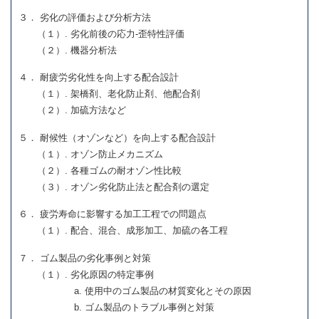
３． 劣化の評価および分析方法
（１）. 劣化前後の応力-歪特性評価
（２）. 機器分析法
４． 耐疲労劣化性を向上する配合設計
（１）. 架橋剤、老化防止剤、他配合剤
（２）. 加硫方法など
５． 耐候性（オゾンなど）を向上する配合設計
（１）. オゾン防止メカニズム
（２）. 各種ゴムの耐オゾン性比較
（３）. オゾン劣化防止法と配合剤の選定
６． 疲労寿命に影響する加工工程での問題点
（１）. 配合、混合、成形加工、加硫の各工程
７． ゴム製品の劣化事例と対策
（１）. 劣化原因の特定事例
a. 使用中のゴム製品の材質変化とその原因
b. ゴム製品のトラブル事例と対策