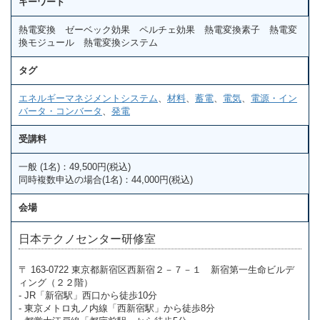
キーワード
熱電変換 ゼーベック効果 ペルチェ効果 熱電変換素子 熱電変
換モジュール 熱電変換システム
タグ
エネルギーマネジメントシステム
、
材料
、
蓄電
、
電気
、
電源・イン
バータ・コンバータ
、
発電
受講料
一般 (1名)：49,500円(税込)
同時複数申込の場合(1名)：44,000円(税込)
会場
日本テクノセンター研修室
〒 163-0722 東京都新宿区西新宿２－７－１ 新宿第一生命ビルデ
ィング（２２階）
- JR「新宿駅」西口から徒歩10分
- 東京メトロ丸ノ内線「西新宿駅」から徒歩8分