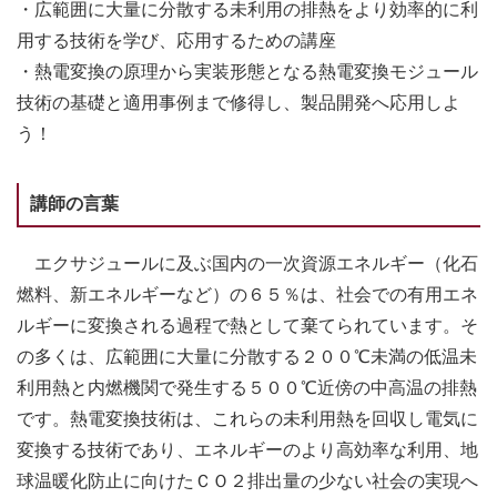
・広範囲に大量に分散する未利用の排熱をより効率的に利
用する技術を学び、応用するための講座
・熱電変換の原理から実装形態となる熱電変換モジュール
技術の基礎と適用事例まで修得し、製品開発へ応用しよ
う！
講師の言葉
エクサジュールに及ぶ国内の一次資源エネルギー（化石
燃料、新エネルギーなど）の６５％は、社会での有用エネ
ルギーに変換される過程で熱として棄てられています。そ
の多くは、広範囲に大量に分散する２００℃未満の低温未
利用熱と内燃機関で発生する５００℃近傍の中高温の排熱
です。熱電変換技術は、これらの未利用熱を回収し電気に
変換する技術であり、エネルギーのより高効率な利用、地
球温暖化防止に向けたＣＯ２排出量の少ない社会の実現へ