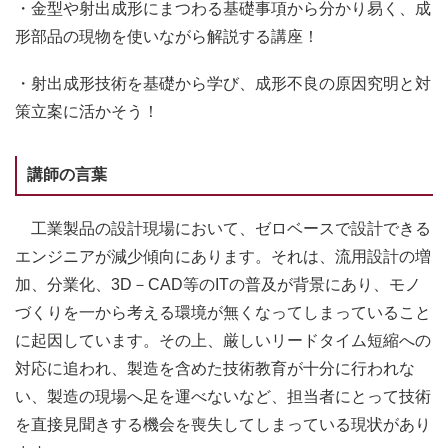
・金型や射出成形にまつわる基礎事項から分かり易く、成
形部品の現物を使いながら解説する講座！
・射出成形技術を基礎から学び、成形不良の原因究明と対
策立案に活かそう！
講師の言葉
工業製品の設計現場において、ゼロベースで設計できる
エンジニアが減少傾向にあります。それは、流用設計の増
加、分業化、3D－CAD等のITの普及が背景にあり、モノ
づくりを一から考える環境が無くなってしまっていること
に起因しています。その上、厳しいリードタイム短縮への
対応に追われ、製造を含めた技術教育が十分に行われな
い、製造の現場へ足を運べないなど、担当者にとって技術
を直接見聞きする機会を喪失してしまっている現状があり