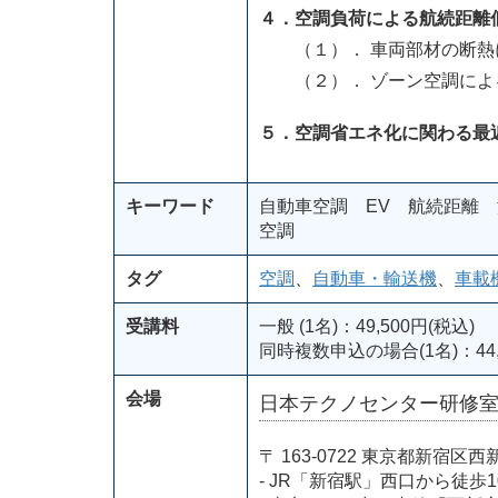
４．空調負荷による航続距離
（１）． 車両部材の断熱
（２）． ゾーン空調によ
５．空調省エネ化に関わる最
キーワード
自動車空調 EV 航続距離
空調
タグ
空調
、
自動車・輸送機
、
車載
受講料
一般 (1名)：49,500円(税込)
同時複数申込の場合(1名)：44,
会場
日本テクノセンター研修
〒 163-0722 東京都新
- JR「新宿駅」西口から徒歩1