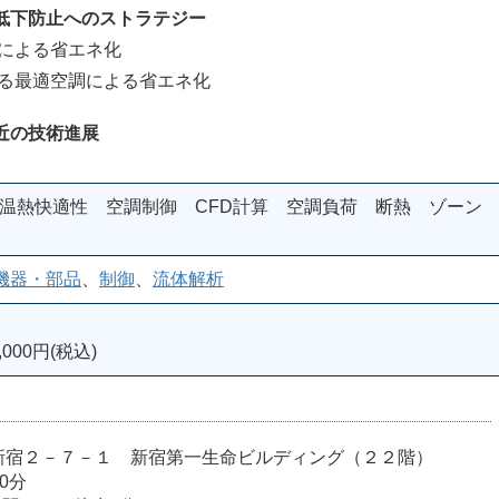
低下防止へのストラテジー
による省エネ化
る最適空調による省エネ化
近の技術進展
 温熱快適性 空調制御 CFD計算 空調負荷 断熱 ゾーン
機器・部品
、
制御
、
流体解析
000円(税込)
室
宿区西新宿２－７－１ 新宿第一生命ビルディング（２２階）
0分