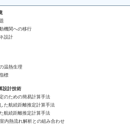
環境
題
動機関への移行
ネ設計
の温熱生理
指標
算設計技術
定のための簡易計算手法
した航続距離推定計算手法
た航続距離推定計算手法
室内熱流れ解析との組み合わせ