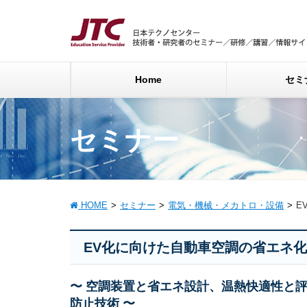
Home
セミ
セミナー
HOME
セミナー
電気・機械・メカトロ・設備
E
EV化に向けた自動車空調の省エネ
〜 空調装置と省エネ設計、温熱快適性と
防止技術 〜