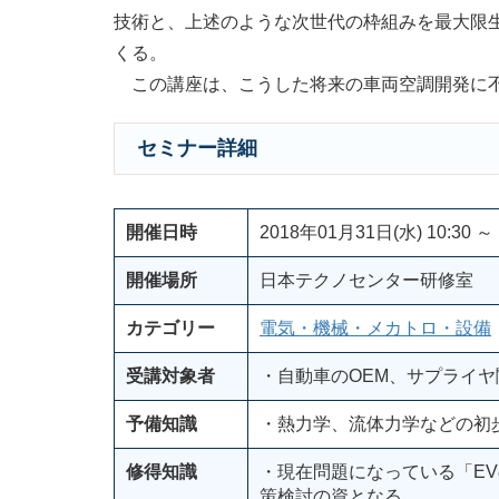
技術と、上述のような次世代の枠組みを最大限
くる。
この講座は、こうした将来の車両空調開発に不
セミナー詳細
開催日時
2018年01月31日(水) 10:30 ～ 
開催場所
日本テクノセンター研修室
カテゴリー
電気・機械・メカトロ・設備
受講対象者
・自動車のOEM、サプライ
予備知識
・熱力学、流体力学などの初
修得知識
・現在問題になっている「E
策検討の資となる