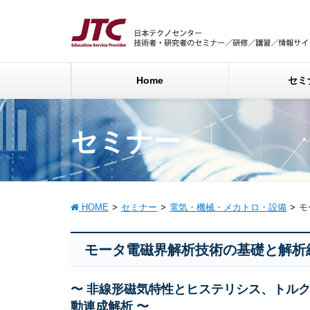
Home
セミ
セミナー
HOME
セミナー
電気・機械・メカトロ・設備
モ
モータ電磁界解析技術の基礎と解析
〜 非線形磁気特性とヒステリシス、トル
動連成解析 〜