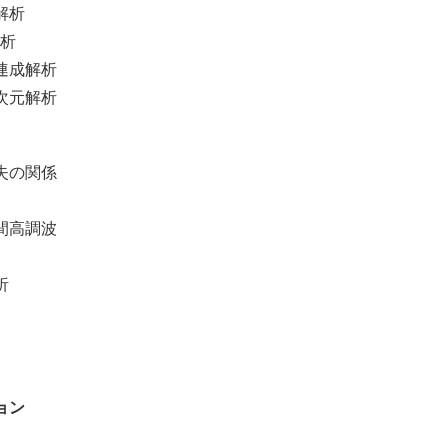
解析
析
連成解析
次元解析
失の関係
間高調波
析
ョン