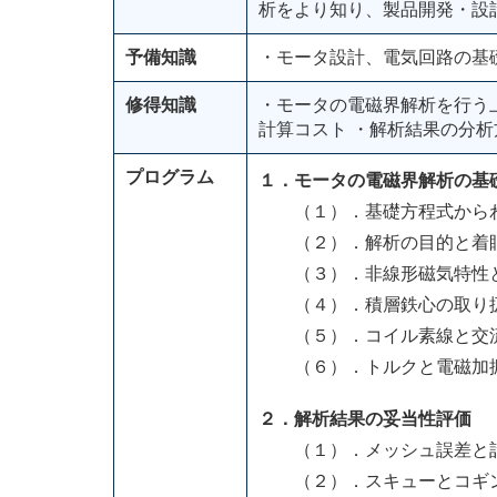
析をより知り、製品開発・設
予備知識
・モータ設計、電気回路の基
修得知識
・モータの電磁界解析を行う
計算コスト ・解析結果の分
プログラム
１．モータの電磁界解析の基
（１）．基礎方程式から
（２）．解析の目的と着眼
（３）．非線形磁気特性と
（４）．積層鉄心の取り
（５）．コイル素線と交
（６）．トルクと電磁加
２．解析結果の妥当性評価
（１）．メッシュ誤差と
（２）．スキューとコギン