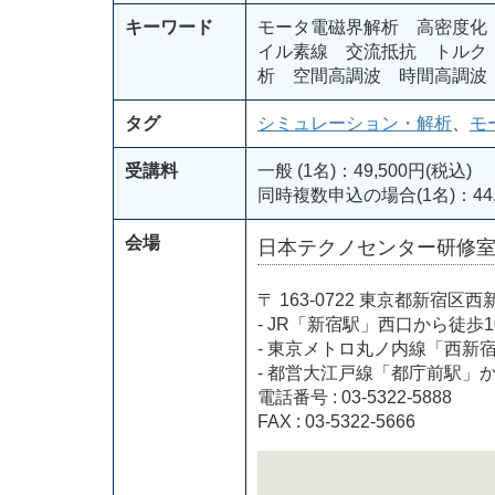
キーワード
モータ電磁界解析 高密度化
イル素線 交流抵抗 トルク
析 空間高調波 時間高調波
タグ
シミュレーション・解析
、
モ
受講料
一般 (1名)：49,500円(税込)
同時複数申込の場合(1名)：44,
会場
日本テクノセンター研修
〒 163-0722 東京都新
- JR「新宿駅」西口から徒歩1
- 東京メトロ丸ノ内線「西新
- 都営大江戸線「都庁前駅」
電話番号 : 03-5322-5888
FAX : 03-5322-5666