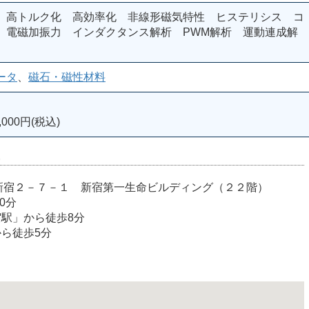
 高トルク化 高効率化 非線形磁気特性 ヒステリシス コ
 電磁加振力 インダクタンス解析 PWM解析 運動連成解
ータ
、
磁石・磁性材料
000円(税込)
室
宿区西新宿２－７－１ 新宿第一生命ビルディング（２２階）
0分
宿駅」から徒歩8分
から徒歩5分