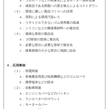
ａ．ゴムローラなどの軽量化によるモーター負荷低減
ｂ．成形品である樹脂への置き換えによるコストダウン
（３）．環境に優しい製品づくりへの活用
ａ．溶剤による環境汚染レス
ｂ．リサイクルできないゴム使用量の低減
ｃ．シリコンなどの難接着材料への複合化
（４）．複雑な形状の製品化
ａ．３D形状の筐体に複合化
ｂ．必要な部分に必要な形状で複合化
ｃ．接着面積の小さな部分に強固に結合
４．応用事例
（１）．弱電関連
ａ．各種搬送用及び給紙機構などのゴムローラ
ｂ．携帯端末などの防水
（２）．自動車関連
ａ．エンジンカバーなどのパッキン
ｂ．ラジエーターのマウント
ｃ．モーターカバー