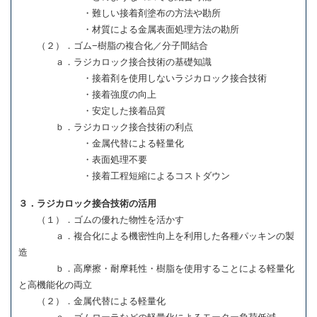
・難しい接着剤塗布の方法や勘所
・材質による金属表面処理方法の勘所
（２）．ゴム−樹脂の複合化／分子間結合
ａ．ラジカロック接合技術の基礎知識
・接着剤を使用しないラジカロック接合技術
・接着強度の向上
・安定した接着品質
ｂ．ラジカロック接合技術の利点
・金属代替による軽量化
・表面処理不要
・接着工程短縮によるコストダウン
３．ラジカロック接合技術の活用
（１）．ゴムの優れた物性を活かす
ａ．複合化による機密性向上を利用した各種パッキンの製
造
ｂ．高摩擦・耐摩耗性・樹脂を使用することによる軽量化
と高機能化の両立
（２）．金属代替による軽量化