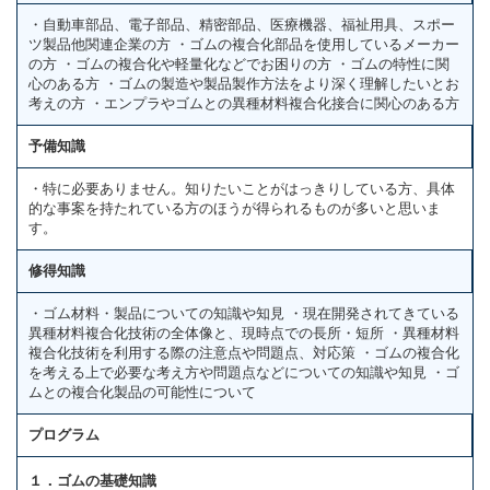
・自動車部品、電子部品、精密部品、医療機器、福祉用具、スポー
ツ製品他関連企業の方 ・ゴムの複合化部品を使用しているメーカー
の方 ・ゴムの複合化や軽量化などでお困りの方 ・ゴムの特性に関
心のある方 ・ゴムの製造や製品製作方法をより深く理解したいとお
考えの方 ・エンプラやゴムとの異種材料複合化接合に関心のある方
予備知識
・特に必要ありません。知りたいことがはっきりしている方、具体
的な事案を持たれている方のほうが得られるものが多いと思いま
す。
修得知識
・ゴム材料・製品についての知識や知見 ・現在開発されてきている
異種材料複合化技術の全体像と、現時点での長所・短所 ・異種材料
複合化技術を利用する際の注意点や問題点、対応策 ・ゴムの複合化
を考える上で必要な考え方や問題点などについての知識や知見 ・ゴ
ムとの複合化製品の可能性について
プログラム
１．ゴムの基礎知識