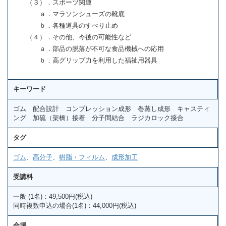
（３）．スポーツ関連
ａ．マラソンシューズの靴底
ｂ．各種道具のすべり止め
（４）．その他、今後の可能性など
ａ．部品の脱落が不可な食品機械への応用
ｂ．高グリップ力を利用した福祉用器具
キーワード
ゴム 配合設計 コンプレッション成形 巻蒸し成形 キャスティ
ング 加硫（架橋）接着 分子間結合 ラジカロック接合
タグ
ゴム
、
高分子
、
樹脂・フィルム
、
成形加工
受講料
一般 (1名)：49,500円(税込)
同時複数申込の場合(1名)：44,000円(税込)
会場