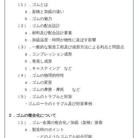
（１）．ゴムとは
ａ．架橋と加硫の違い
ｂ．ゴムの魅力
（２）．ゴムの配合設計
ａ．材料及び配合設計要素
ｂ．加硫温度・時間が物性に及ぼす影響
（３）．一般的な製造工程及び成形方法による利点と問題点
ａ．コンプレッション成形
ｂ．巻蒸し成形
ｃ．キャスティング など
（４）．ゴムの物理的特性
ａ．ゴムの変形
ｂ．ゴムの摩擦・摩耗 など
（５）．ゴムのトラブルと対策
・ゴムローラのトラブル及び対策事例
２．ゴムの複合化について
（１）．ゴム−金属の複合化／加硫（架橋）接着
ａ．製造時のポイント
・どのようなゴムでも結合可能