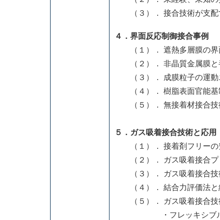
（３）． 接合技術が支配
４．界面反応制御接合事例
（１）． 遮熱多層膜の界
（２）． 非晶質金属膜と半
（３）． 成膜粒子の運動
（４）． 樹脂表面官能基
（５）． 無接着材接合技
５．ガス吸着接合技術と応用
（１）． 接着剤フリーの
（２）． ガス吸着接合プ
（３）． ガス吸着接合
（４）． 結合力評価法と
（５）． ガス吸着接合技
・フレッキシブル、ウ