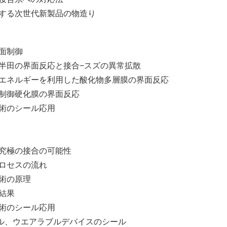
する次世代新製品の物造り
面制御
田の界面反応と接合−スズの異常拡散
エネルギーを利用した酸化物多層膜の界面反応
制御硬化膜の界面反応
術のシール応用
究極の接合の可能性
ロセスの流れ
技術の原理
結果
術のシール応用
エアラブルデバイスのシール