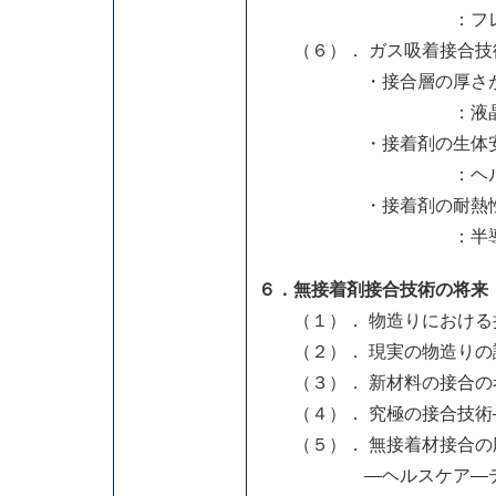
：フレッキシブル液
（６）． ガス吸着接合技
・接合層の厚さが問
：液晶デイスプレ
・接着剤の生体安全性
：ヘルスケア―デ
・接着剤の耐熱性、耐
：半導体、自動
６．無接着剤接合技術の将来
（１）． 物造りにおける
（２）． 現実の物造りの
（３）． 新材料の接合の
（４）． 究極の接合技術
（５）． 無接着材接合の
―ヘルスケア―デバイス