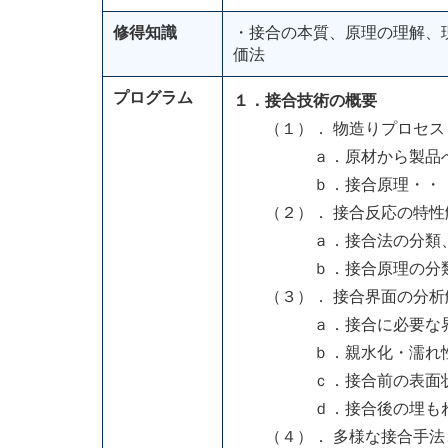
修得知識
・接合の本質、原理の理解、
価法
プログラム
１．接合技術の概要
（１）． 物造りプロセス
ａ．原材から製品へ
ｂ．接合原理・・・原子
（２）． 接合反応の特性
ａ．接合法の分類、用
ｂ．接合原理の分類と
（３）． 接合界面の分析
ａ．接合に必要な界面
ｂ．親水化・濡れ性
ｃ．接合前の表面状態
ｄ．接合後の埋もれた界
（４）． 多様な接合手法