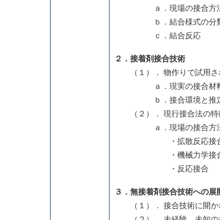
ａ．現場の接合方
ｂ．結合様式の分類と
ｃ．結合反応
２．接着剤接合技術
（１）． 物作りで試用さ
ａ．現実の接合材料の
ｂ．接合環境と推定さ
（２）． 現行接合法の特
ａ．現場の接合方
・拡散反応接
・機械力学接
・反応接合
３．無接着剤接合技術への展
（１）． 接合技術に開か
（２）． 未経験、未知の