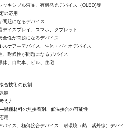
晶、有機発光デバイス（OLED)等
術の応用
題になるデバイス
イ、スマホ、タブレット
が問題になるデバイス
バイス、生体・バイオデバイス
候性が問題になるデバイス
車、ビル、住宅
接合技術の役割
課題
考え方
―異種材料の無接着剤、低温接合の可能性
応用
、極薄接合デバイス、耐環境（熱、紫外線）デバイ