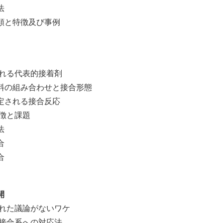
法
特徴及び事例
れる代表的接着剤
組み合わせと接合形態
れる接合反応
徴と課題
法
合
合
開
れた議論がないワケ
接合系への対応法