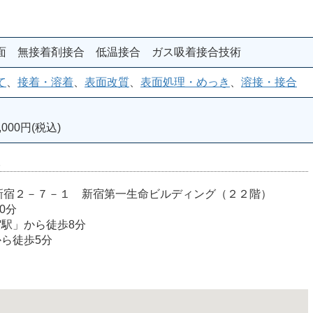
面 無接着剤接合 低温接合 ガス吸着接合技術
て
、
接着・溶着
、
表面改質
、
表面処理・めっき
、
溶接・接合
000円(税込)
室
宿区西新宿２－７－１ 新宿第一生命ビルディング（２２階）
0分
宿駅」から徒歩8分
から徒歩5分