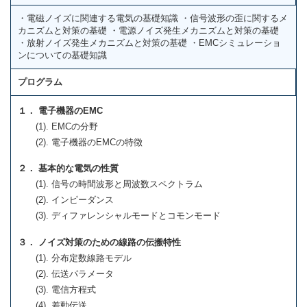
・電磁ノイズに関連する電気の基礎知識 ・信号波形の歪に関するメ
カニズムと対策の基礎 ・電源ノイズ発生メカニズムと対策の基礎
・放射ノイズ発生メカニズムと対策の基礎 ・EMCシミュレーショ
ンについての基礎知識
プログラム
１． 電子機器のEMC
(1). EMCの分野
(2). 電子機器のEMCの特徴
２． 基本的な電気の性質
(1). 信号の時間波形と周波数スペクトラム
(2). インピーダンス
(3). ディファレンシャルモードとコモンモード
３． ノイズ対策のための線路の伝搬特性
(1). 分布定数線路モデル
(2). 伝送パラメータ
(3). 電信方程式
(4). 差動伝送