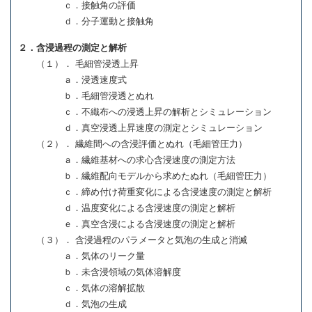
ｃ．接触角の評価
ｄ．分子運動と接触角
２．含浸過程の測定と解析
（１）． 毛細管浸透上昇
ａ．浸透速度式
ｂ．毛細管浸透とぬれ
ｃ．不織布への浸透上昇の解析とシミュレーション
ｄ．真空浸透上昇速度の測定とシミュレーション
（２）． 繊維間への含浸評価とぬれ（毛細管圧力）
ａ．繊維基材への求心含浸速度の測定方法
ｂ．繊維配向モデルから求めたぬれ（毛細管圧力）
ｃ．締め付け荷重変化による含浸速度の測定と解析
ｄ．温度変化による含浸速度の測定と解析
ｅ．真空含浸による含浸速度の測定と解析
（３）． 含浸過程のパラメータと気泡の生成と消滅
ａ．気体のリーク量
ｂ．未含浸領域の気体溶解度
ｃ．気体の溶解拡散
ｄ．気泡の生成