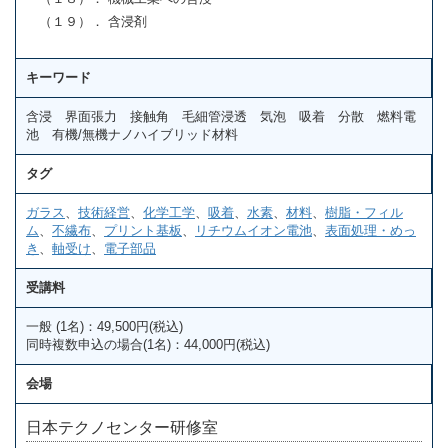
（１９）． 含浸剤
キーワード
含浸 界面張力 接触角 毛細管浸透 気泡 吸着 分散 燃料電
池 有機/無機ナノハイブリッド材料
タグ
ガラス
、
技術経営
、
化学工学
、
吸着
、
水素
、
材料
、
樹脂・フィル
ム
、
不繊布
、
プリント基板
、
リチウムイオン電池
、
表面処理・めっ
き
、
軸受け
、
電子部品
受講料
一般 (1名)：49,500円(税込)
同時複数申込の場合(1名)：44,000円(税込)
会場
日本テクノセンター研修室