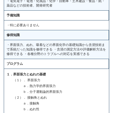
・電気電子・電池・化成品・化学・自動車・土木建設・食品・紙・
薬品などの技術者、開発研究者
予備知識
・特に必要ありません
修得知識
・界面張力、ぬれ、吸着などの界面化学の基礎知識から含浸技術ま
で系統だった知識を修得できる ・含浸の測定方法や評価解析方法を
修得できる ・各種分野のトラブルへの対応を実感できる
プログラム
１．界面張力とぬれの基礎
（１）． 界面張力
ａ．熱力学的界面張力
ｂ．分子運動論的界面張力
（２）． 接触角とぬれ
ａ．接触角
ｂ．ぬれ性