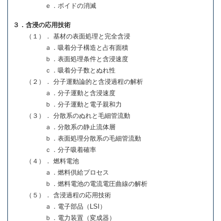
ｅ．ボイドの消滅
３．含浸の応用技術
（１）． 基材の表面処理と完全含浸
ａ．吸着分子構造と占有面積
ｂ．表面処理条件と含浸速度
ｃ．吸着分子数とぬれ性
（２）． 分子運動論的と含浸過程の解析
ａ．分子運動と含浸速度
ｂ．分子運動と電子親和力
（３）． 分散系のぬれと毛細管流動
ａ．分散系の静止流体層
ｂ．表面処理分散系の毛細管流動
ｃ．分子吸着確率
（４）． 燃料電池
ａ．燃料供給プロセス
ｂ．燃料電池の電流電圧曲線の解析
（５）． 含浸過程の応用技術
ａ．電子部品（LSI）
ｂ．電力装置（変成器）