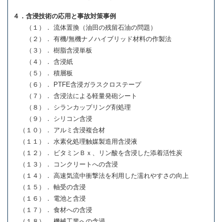
４．含浸技術の応用と事故対策事例
（１）． 流体置換（油田の残留石油の問題）
（２）． 有機/無機ナノハイブリッド材料の作製法
（３）． 樹脂含浸単板
（４）． 含浸紙
（５）． 積層板
（６）． PTFE含浸ガラスクロステープ
（７）． 含浸法による軽量発砲シート
（８）． シランカップリング剤処理
（９）． シリコン含浸
（１０）． アルミ含浸複合材
（１１）． 水素化処理触媒製造用含浸液
（１２）． ビタミンＢｘ、リン酸を含浸した添着活性炭
（１３）． コンクリートへの含浸
（１４）． 高速気流中衝撃法を利用した濡れやすさの向上
（１５）． 軸受の含浸
（１６）． 電池と含浸
（１７）． 食材への含浸
（１８）． 機械工業への含浸