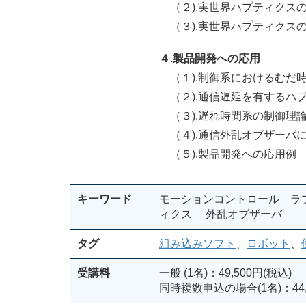
（２).実世界ハプティクス
（３).実世界ハプティクス
４.製品開発への応用
（１).制御系におけるむだ
（２).通信遅延を有するハ
（３).遅れ時間系の制御理
（４).通信外乱オブザーバ
（５).製品開発への応用例
キーワード
モーションコントロール ラ
ィクス 外乱オブザーバ
タグ
組み込みソフト
、
ロボット
、
受講料
一般 (1名)：49,500円(税込)
同時複数申込の場合(1名)：44,