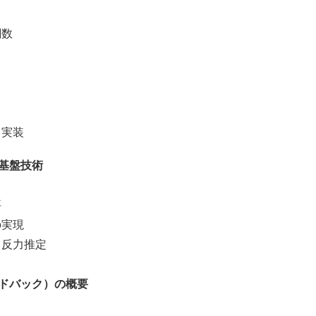
関数
る実装
基盤技術
要
の実現
る反力推定
ードバック）の概要