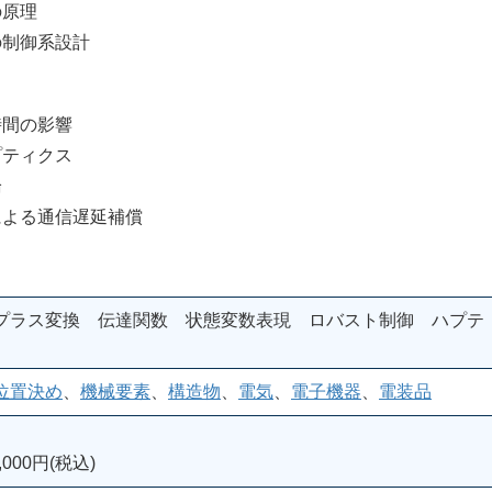
の原理
の制御系設計
時間の影響
プティクス
論
による通信遅延補償
プラス変換 伝達関数 状態変数表現 ロバスト制御 ハプテ
位置決め
、
機械要素
、
構造物
、
電気
、
電子機器
、
電装品
000円(税込)