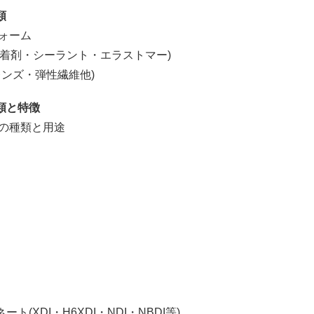
類
ォーム
着剤・シーラント・エラストマー)
ンズ・弾性繊維他)
類と特徴
の種類と用途
・H6XDI・NDI・NBDI等)