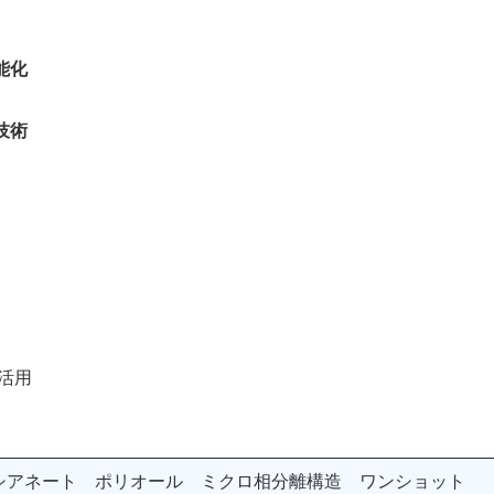
能化
技術
活用
ソシアネート ポリオール ミクロ相分離構造 ワンショット