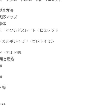
造方法
応マップ
導体
ソシアヌレート・ビュレット
ボジイミド・ウレトイミン
アミド他
類と用途
類
類
類