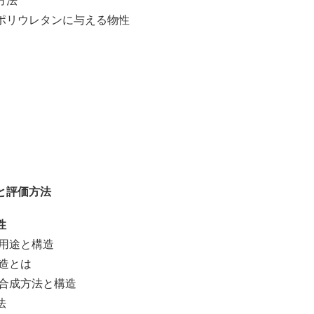
方法
リウレタンに与える物性
と評価方法
性
用途と構造
造とは
合成方法と構造
法