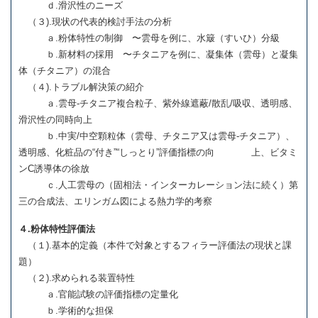
ｄ.滑沢性のニーズ
（３).現状の代表的検討手法の分析
ａ.粉体特性の制御 〜雲母を例に、水簸（すいひ）分級
ｂ.新材料の採用 〜チタニアを例に、凝集体（雲母）と凝集
体（チタニア）の混合
（４).トラブル解決策の紹介
ａ.雲母-チタニア複合粒子、紫外線遮蔽/散乱/吸収、透明感、
滑沢性の同時向上
ｂ.中実/中空顆粒体（雲母、チタニア又は雲母-チタニア）、
透明感、化粧品の“付き”“しっとり”評価指標の向 上、ビタミ
ンC誘導体の徐放
ｃ.人工雲母の（固相法・インターカレーション法に続く）第
三の合成法、エリンガム図による熱力学的考察
４.粉体特性評価法
（１).基本的定義（本件で対象とするフィラー評価法の現状と課
題）
（２).求められる装置特性
ａ.官能試験の評価指標の定量化
ｂ.学術的な担保