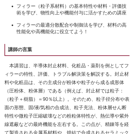
フィラー（粒子系材料）の基本特性や材料・評価技
術を学び、物性向上や機能付与に活かすための講座
フィラーの最適分散配合や制御法を学び、材料の高
性能化や高機能化に役立てよう！
講師の言葉
本講習は、半導体封止材料、化粧品・薬剤を例としてフ
ィラーの特性、評価、トラブル解決策を解説する。封止材
料や化粧品は、その主成分が粉体や粒子から成る成形体
（圧粉体、粉体層）である（例えば、封止材では粒子：
（粒子＋樹脂）＝90％以上）。そのため、粒子径分布や表
面の形態、固/液/気相の合成法、粒子充法、粉体層せん断
特性や微粒子圧縮破壊などの粉粒体特性が、熱伝導や紫外
線遮蔽などの最終機能を左右する。この点が、精錬等を経
て製造される金属系材料や、焼結で合成されるセラミック