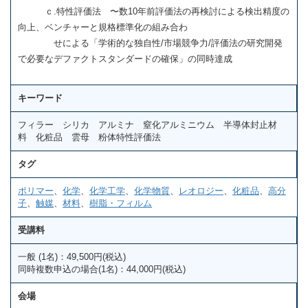
ｃ.特性評価法 〜数10年前評価法の再検討による検出精度の
向上、ベンチャーと規格標準化の組み合わ
せによる「学術的な独自性/市場競争力/評価法の研究開発
で必要なデファクトスタンダードの確保」の同時達成
キーワード
フィラー シリカ アルミナ 窒化アルミニウム 半導体封止材
料 化粧品 雲母 粉体特性評価法
タグ
ポリマー
、
化学
、
化学工学
、
化学物質
、
レオロジー
、
化粧品
、
高分
子
、
触媒
、
材料
、
樹脂・フィルム
受講料
一般 (1名)：49,500円(税込)
同時複数申込の場合(1名)：44,000円(税込)
会場