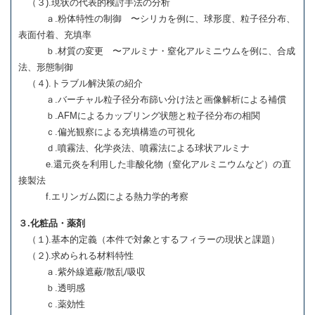
（３).現状の代表的検討手法の分析
ａ.粉体特性の制御 〜シリカを例に、球形度、粒子径分布、
表面付着、充填率
ｂ.材質の変更 〜アルミナ・窒化アルミニウムを例に、合成
法、形態制御
（４).トラブル解決策の紹介
ａ.バーチャル粒子径分布篩い分け法と画像解析による補償
ｂ.AFMによるカップリング状態と粒子径分布の相関
ｃ.偏光観察による充填構造の可視化
ｄ.噴霧法、化学炎法、噴霧法による球状アルミナ
e.還元炎を利用した非酸化物（窒化アルミニウムなど）の直
接製法
f.エリンガム図による熱力学的考察
３.化粧品・薬剤
（１).基本的定義（本件で対象とするフィラーの現状と課題）
（２).求められる材料特性
ａ.紫外線遮蔽/散乱/吸収
ｂ.透明感
ｃ.薬効性