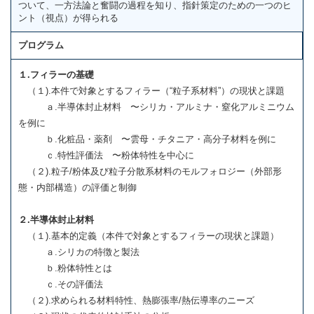
ついて、一方法論と奮闘の過程を知り、指針策定のための一つのヒ
ント（視点）が得られる
プログラム
１.フィラーの基礎
（１).本件で対象とするフィラー（“粒子系材料”）の現状と課題
ａ.半導体封止材料 〜シリカ・アルミナ・窒化アルミニウム
を例に
ｂ.化粧品・薬剤 〜雲母・チタニア・高分子材料を例に
ｃ.特性評価法 〜粉体特性を中心に
（２).粒子/粉体及び粒子分散系材料のモルフォロジー（外部形
態・内部構造）の評価と制御
２.半導体封止材料
（１).基本的定義（本件で対象とするフィラーの現状と課題）
ａ.シリカの特徴と製法
ｂ.粉体特性とは
ｃ.その評価法
（２).求められる材料特性、熱膨張率/熱伝導率のニーズ