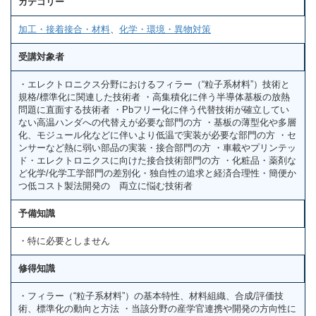
カテゴリー
加工・接着接合・材料
、
化学・環境・異物対策
受講対象者
・エレクトロニクス分野におけるフィラー（“粒子系材料”）技術と
規格/標準化に関連した技術者 ・高集積化に伴う半導体基板の放熱
問題に直面する技術者 ・Pbフリー化に伴う代替技術が確立してい
ない高温ハンダへの代替えが必要な部門の方 ・基板の薄型化や多層
化、モジュール化などに伴いより低温で実装が必要な部門の方 ・セ
ンサーなど熱に弱い部品の実装・接合部門の方 ・車載やプリンテッ
ド・エレクトロニクスに向けた接合技術部門の方 ・化粧品・薬剤な
ど化学/化学工学部門の差別化・独自性の追求と経済合理性・簡便か
つ低コスト製法開発の 両立に悩む技術者
予備知識
・特に必要としません
修得知識
・フィラー（“粒子系材料”）の基本特性、材料組織、合成/評価技
術、標準化の動向と方法 ・当該分野の産学官連携や開発の方向性に