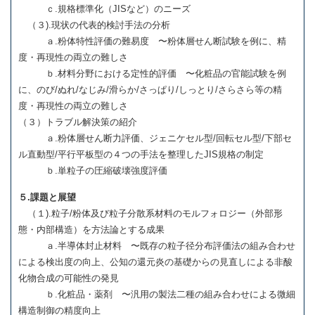
ｃ.規格標準化（JISなど）のニーズ
（３).現状の代表的検討手法の分析
ａ.粉体特性評価の難易度 〜粉体層せん断試験を例に、精
度・再現性の両立の難しさ
ｂ.材料分野における定性的評価 〜化粧品の官能試験を例
に、のび/ぬれ/なじみ/滑らか/さっぱり/しっとり/さらさら等の精
度・再現性の両立の難しさ
（３）トラブル解決策の紹介
ａ.粉体層せん断力評価、ジェニケセル型/回転セル型/下部セ
ル直動型/平行平板型の４つの手法を整理したJIS規格の制定
ｂ.単粒子の圧縮破壊強度評価
５.課題と展望
（１).粒子/粉体及び粒子分散系材料のモルフォロジー（外部形
態・内部構造）を方法論とする成果
ａ.半導体封止材料 〜既存の粒子径分布評価法の組み合わせ
による検出度の向上、公知の還元炎の基礎からの見直しによる非酸
化物合成の可能性の発見
ｂ.化粧品・薬剤 〜汎用の製法二種の組み合わせによる微細
構造制御の精度向上