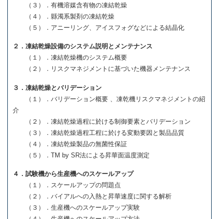
（３）．有機溶媒含有物の凍結乾燥
（４）．縣濁系製剤の凍結乾燥
（５）．アニーリング、アイスフォグなどによる結晶化
２．凍結乾燥設備のシステム説明とメンテナンス
（１）．凍結乾燥機のシステム概要
（２）．リスクマネジメントに基づいた機器メンテナンス
３．凍結乾燥とバリデーション
（１）．バリデーション概要 、凍乾機リスクマネジメントの紹
介
（２）．凍結乾燥過程に於ける制御要素とバリデーション
（３）．凍結乾燥過程工程に於ける変動要因と製品品質
（４）．凍結乾燥製品の無菌性保証
（５）．TM by SR法による昇華面温度測定
４．試験機から生産機へのスケールアップ
（１）．スケールアップの問題点
（２）．バイアルへの入熱と昇華速度に関する解析
（３）．生産機へのスケールアップ実験
（４）．生産機へのスケールアップ方法