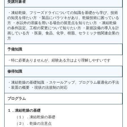
受講対象者
・凍結乾燥、フリーズドライについての知識を基礎から学び、技術
の知見を得たい方 ・製品にバラツキがあり、乾燥技術に困っている
方 ・水以外の溶媒を用いる場合の留意点を知りたい方 ・凍結乾燥
の条件設定、工程の変更について知りたい方 ・新規設備の導入を計
画している方 ・医薬、食品、化学、樹脂、セラミック他関連企業の
方
予備知識
・特に必要ありませんが、経験ある方はより理解しやすいです
修得知識
・凍結乾燥の基礎知識 ・スケールアップ、プログラム最適化の手法
・装置の概要 ・現状の法規制の対応
プログラム
１．凍結乾燥の基礎
（１）．凍結乾燥の基礎
（２）．乾燥の注意点