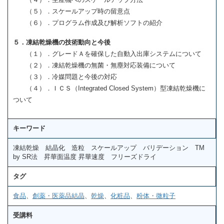
（５）．スケールアップ時の留意点
（６）．プログラム作成及び解析ソフトの紹介
５．凍結乾燥機の技術動向と今後
（１）．グレードＡを確保した自動入出庫システムについて
（２）．凍結乾燥機の無菌・無塵対応装備について
（３）．冷媒問題と今後の対応
（４）．ＩＣＳ（Integrated Closed System）型凍結乾燥機に
ついて
キーワード
凍結乾燥 結晶化 造粒 スケールアップ バリデーション TM
by SR法 昇華面温度 昇華速度 フリーズドライ
タグ
食品
、
創薬・医薬品結晶
、
乾燥
、
化粧品
、
粉体・微粒子
受講料