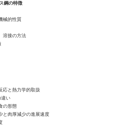
レス鋼の特徴
機械的性質
、溶接の方法
徴
応と熱力学的取扱
の違い
食の形態
と肉厚減少の進展速度
度