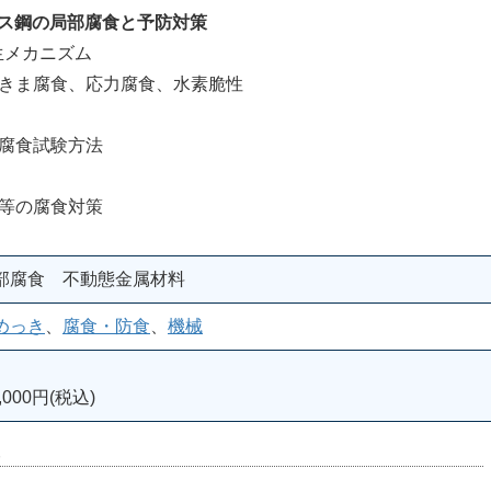
レス鋼の局部腐食と予防対策
生メカニズム
きま腐食、応力腐食、水素脆性
腐食試験方法
等の腐食対策
部腐食 不動態金属材料
めっき
、
腐食・防食
、
機械
000円(税込)
室