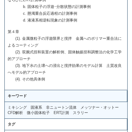
b. 固体粒子の浮遊･分散状態の計測事例
c. 懸濁重合反応過程の計測事例
d. 液液系相逆転現象の計測事例
第４章
(1). 金属微粒子の浮遊限界と撹拌 金属へのポリマー重合法に
よるコーティング
(2). 双腕式捏和装置の解析例、固体触媒捏和調整法の化学工学
的アプローチ
(3). 地下水の土壌への浸出と撹拌効果のモデル計算 土質改良
へモデル的アプローチ
(4). その他具体例
キーワード
ミキシング 固液系 非ニュートン流体 メッツナー・オットー
CFD解析 微小固体粒子 ERT計測 スラリー
タグ