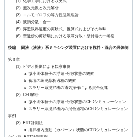
(1). 化学工学における収支式
(2). 無次元数と次元解析
(3). コルモゴロフの等方性乱流理論
(4). 液滴分散・合一
(5). 浮遊限界速度の実験式、推算式およびその吟味
(6). 壁近傍の剪断場における液滴分散・壁付着の一考察
後編 固液（液液）系ミキシング装置における撹拌・混合の具体例
第３章
(1). ビデオ撮影による観察事例
a. 微小固体粒子の浮遊･分散状態の観察
b. 食塩の蒸発晶析過程の観察
c. スラリー系撹拌槽の通気操作による混合促進
(2). CFD解析
a. 微小固体粒子の浮遊･分散状態のCFDシミュレーション
b. スラリー系撹拌槽内の混合過程のCFDシミュレーション
事例
(3). ERT計測法
a. 撹拌槽内流動（カバーン）状態のCFDシミュレーション
ならびにERT計測事例