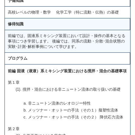
予備知識
高校レベルの物理・数学 化学工学（特に流動・伝熱）の基礎
修得知識
前編では、固液系ミキシング装置において設計・操作の基本となる
事項につき学習します。 後編では、同系の流動・分散･混合状態の
実験･計測･解析事例について学びます。
プログラム
前編 固液（液液）系ミキシング装置における撹拌・混合の基礎事項
第１章
(1). 撹拌・混合における非ニュートン流体の取り扱いの基礎
a. 非ニュートン流体のレオロジー特性
b. メッツナー・オットーの手法（その１）擬塑性流体
c. メッツナー・オットーの手法（その２） 降伏応力流体
第２章