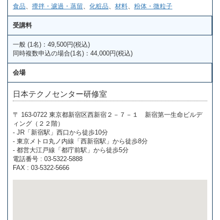
食品
、
攪拌・濾過・蒸留
、
化粧品
、
材料
、
粉体・微粒子
受講料
一般 (1名)：49,500円(税込)
同時複数申込の場合(1名)：44,000円(税込)
会場
日本テクノセンター研修室
〒 163-0722 東京都新宿区西新宿２－７－１ 新宿第一生命ビルデ
ィング（２２階）
- JR「新宿駅」西口から徒歩10分
- 東京メトロ丸ノ内線「西新宿駅」から徒歩8分
- 都営大江戸線「都庁前駅」から徒歩5分
電話番号 : 03-5322-5888
FAX : 03-5322-5666